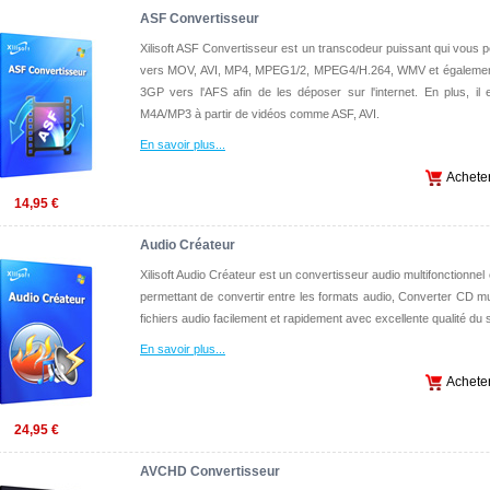
ASF Convertisseur
Xilisoft ASF Convertisseur est un transcodeur puissant qui vous p
vers MOV, AVI, MP4, MPEG1/2, MPEG4/H.264, WMV et égaleme
3GP vers l'AFS afin de les déposer sur l'internet. En plus, il e
M4A/MP3 à partir de vidéos comme ASF, AVI.
En savoir plus
...
Achete
14,95 €
Audio Créateur
Xilisoft Audio Créateur est un convertisseur audio multifonctionnel et f
permettant de convertir entre les formats audio, Converter CD m
fichiers audio facilement et rapidement avec excellente qualité du 
En savoir plus
...
Achete
24,95 €
AVCHD Convertisseur