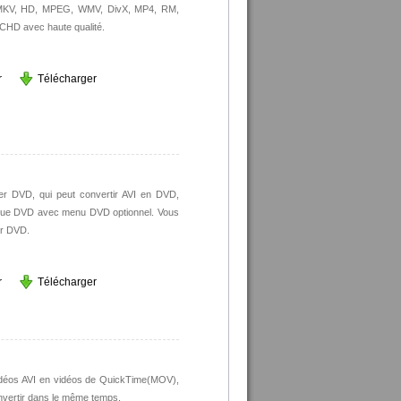
I, MKV, HD, MPEG, WMV, DivX, MP4, RM,
CHD avec haute qualité.
r
Télécharger
ûler DVD, qui peut convertir AVI en DVD,
que DVD avec menu DVD optionnel. Vous
er DVD.
r
Télécharger
 vidéos AVI en vidéos de QuickTime(MOV),
nvertir dans le même temps.