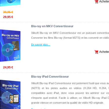
Achete
39,95 €
29,95 €
Blu-ray en MKV Convertisseur
Xilisoft Blu-ray en MKV Convertisseur est un puissant convertisse
Converter les films Blu-ray (format M2TS) et les convertir en vid
En savoir plus
...
Achete
24,95 €
Blu-ray iPad Convertisseur
Xilisoft Blu-ray iPad Convertisseur est justement l'outil que vous a
(M2TS) et les pistes audios en vidéos (H.264 HD, H.264
compatibles avec iPad, donc vous pouvez les admirer sur vo
n'importe quel endroit. Facile à utiliser, ce Xilisoft Blu-ray iPad
grande vitesse en conservant la qualité de vidéo HD originale.