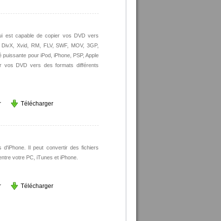
qui est capable de copier vos DVD vers
I, DivX, Xvid, RM, FLV, SWF, MOV, 3GP,
puissante pour iPod, iPhone, PSP, Apple
er vos DVD vers des formats différents
r
Télécharger
 d'iPhone. Il peut convertir des fichiers
entre votre PC, iTunes et iPhone.
r
Télécharger