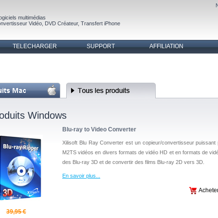
ogiciels multimédias
nvertisseur Vidéo
,
DVD Créateur
,
Transfert iPhone
TELECHARGER
SUPPORT
AFFILIATION
oduits Windows
Blu-ray to Video Converter
Xilisoft Blu Ray Converter est un copieur/convertisseur puissant
M2TS vidéos en divers formats de vidéo HD et en formats de vidéo
des Blu-ray 3D et de convertir des films Blu-ray 2D vers 3D.
En savoir plus
...
Achete
39,95 €