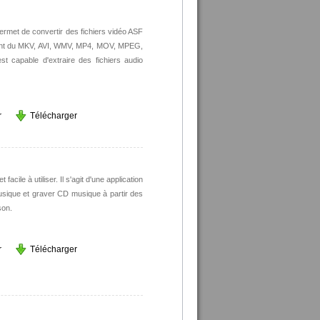
ermet de convertir des fichiers vidéo ASF
nt du MKV, AVI, WMV, MP4, MOV, MPEG,
st capable d'extraire des fichiers audio
r
Télécharger
acile à utiliser. Il s'agit d'une application
usique et graver CD musique à partir des
son.
r
Télécharger