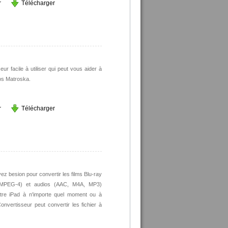
r
Télécharger
ur facile à utiliser qui peut vous aider à
éos Matroska.
r
Télécharger
vez besion pour convertir les films Blu-ray
, MPEG-4) et audios (AAC, M4A, MP3)
tre iPad à n'importe quel moment ou à
 Convertisseur peut convertir les fichier à