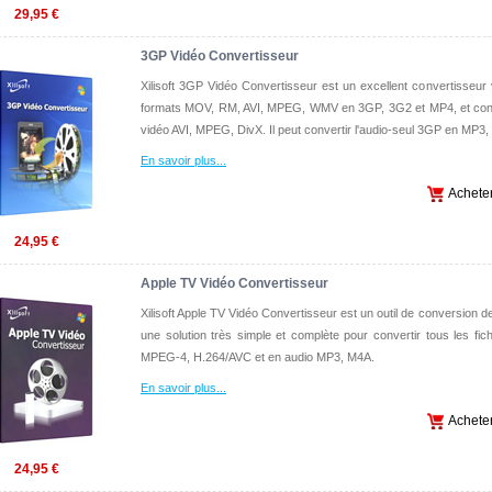
29,95 €
3GP Vidéo Convertisseur
Xilisoft 3GP Vidéo Convertisseur est un excellent convertisseur v
formats MOV, RM, AVI, MPEG, WMV en 3GP, 3G2 et MP4, et conv
vidéo AVI, MPEG, DivX. Il peut convertir l'audio-seul 3GP en MP3,
En savoir plus
...
Achete
24,95 €
Apple TV Vidéo Convertisseur
Xilisoft Apple TV Vidéo Convertisseur est un outil de conversion de
une solution très simple et complète pour convertir tous les fic
MPEG-4, H.264/AVC et en audio MP3, M4A.
En savoir plus
...
Achete
24,95 €