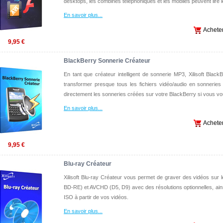
desktops, les combinés téléphoniques et les mobiles peuvent lire 
En savoir plus
...
Achete
9,95 €
BlackBerry Sonnerie Créateur
En tant que créateur intelligent de sonnerie MP3, Xilisoft Bla
transformer presque tous les fichiers vidéo/audio en sonneries
directement les sonneries créées sur votre BlackBerry si vous vo
En savoir plus
...
Achete
9,95 €
Blu-ray Créateur
Xilisoft Blu-ray Créateur vous permet de graver des vidéos sur
BD-RE) et AVCHD (D5, D9) avec des résolutions optionnelles, a
ISO à partir de vos vidéos.
En savoir plus
...