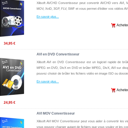
Xilisoft AVCHD Convertisseur peut convertir AVCHD vers AV
MOV, XviD, 3GP, FLV, SWF et vous permet d'éditer vos vidéos AV
En savoir plus
...
Achete
34,95 €
AVI en DVD Convertisseur
Xilisoft AVI en DVD Convertisseur est un logiciel rapide de br
MPEG en DVD, DivX en DVD et brûler MPEG, DivX, AVI sur dis
pouvez choisir de brûler les fichiers vidéo en image ISO ou dossi
En savoir plus
...
Achete
24,95 €
AVI MOV Convertisseur
Xilisoft AVI MOV Convertisseur peut vous aider à convertir les
vous pouvez charger autant de fichiers que vous voulez et les co