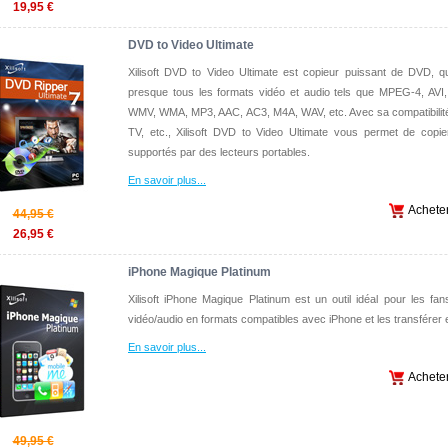
19,95 €
DVD to Video Ultimate
Xilisoft DVD to Video Ultimate est copieur puissant de DVD, 
presque tous les formats vidéo et audio tels que MPEG-4, AV
WMV, WMA, MP3, AAC, AC3, M4A, WAV, etc. Avec sa compatibilité 
TV, etc., Xilisoft DVD to Video Ultimate vous permet de copi
supportés par des lecteurs portables.
En savoir plus
...
Achete
44,95 €
26,95 €
iPhone Magique Platinum
Xilisoft iPhone Magique Platinum est un outil idéal pour les fans
vidéo/audio en formats compatibles avec iPhone et les transférer 
En savoir plus
...
Achete
49,95 €