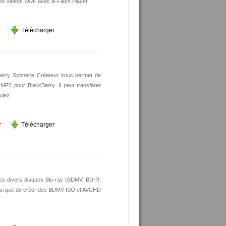
les vidéos SWF avec le Flash Player.
r
Télécharger
ckBerry Sonnerie Créateur vous permet de
 MP3 pour BlackBerry. Il peut transférer
ulez.
r
Télécharger
 les divers disques Blu-ray (BDMV, BD-R,
insi que de créer des BDMV ISO et AVCHD