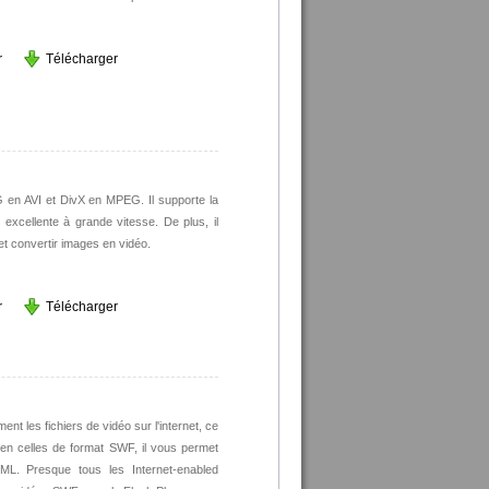
r
Télécharger
 en AVI et DivX en MPEG. Il supporte la
excellente à grande vitesse. De plus, il
et convertir images en vidéo.
r
Télécharger
t les fichiers de vidéo sur l'internet, ce
 en celles de format SWF, il vous permet
ML. Presque tous les Internet-enabled