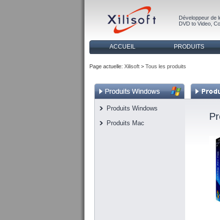
Développeur de l
DVD to Video
,
Co
ACCUEIL
PRODUITS
Page actuelle:
Xilisoft
>
Tous les produits
Produits Windows
Pr
Produits Mac