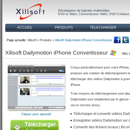
Développeur de logiciels multimédias
DVD to Video
,
Convertisseur Vidéo
,
DVD Créateur
ACCUEIL
PRODUITS
TELECHARGER
Page actuelle:
Xilisoft
>
Produits
>
Xilisoft Dailymotion iPhone Convertisseur
Xilisoft Dailymotion iPhone Convertisseur
Mis 
Conçu particulièrement pour votre iPhone,
propose une solution de téléchargement 
télécharger des vidéos Dailymotion à gra
iPhone.
Trois moyens de téléchargement sont disp
Dailymotion tout simplement par le glisser-
via un serveur proxy.
Télécharger et convertir vidéos Da
Cliquez pour agrandir
Enregistrer vidéos Dailymotion sur 
Convertir des fichiers locaux (.flv) 