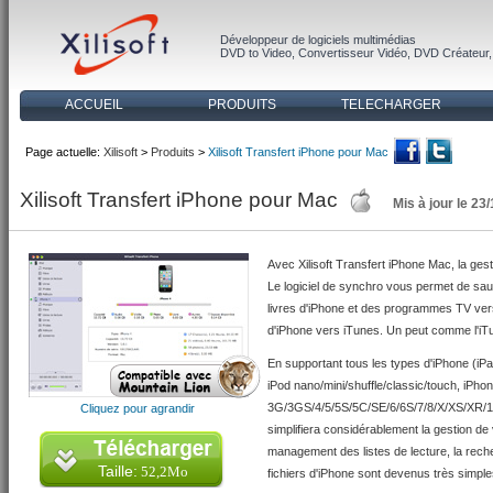
Développeur de logiciels multimédias
DVD to Video
,
Convertisseur Vidéo
,
DVD Créateur
ACCUEIL
PRODUITS
TELECHARGER
Page actuelle:
Xilisoft
>
Produits
>
Xilisoft Transfert iPhone pour Mac
Xilisoft Transfert iPhone pour Mac
Mis à jour le 23
Avec Xilisoft Transfert iPhone Mac, la ge
Le logiciel de synchro vous permet de sa
livres d'iPhone et des programmes TV vers
d'iPhone vers iTunes. Un peut comme l'iTu
En supportant tous les types d'iPhone (iPad
iPod nano/mini/shuffle/classic/touch, iPho
3G/3GS/4/5/5S/5C/SE/6/6S/7/8/X/XS/XR/11/
Cliquez pour agrandir
simplifiera considérablement la gestion de 
management des listes de lecture, la recher
Taille:
52,2Mo
fichiers d'iPhone sont devenus très simple