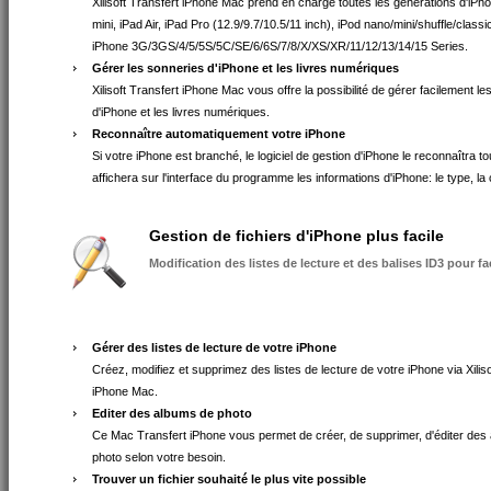
Xilisoft Transfert iPhone Mac prend en charge toutes les générations d'iPho
mini, iPad Air, iPad Pro (12.9/9.7/10.5/11 inch), iPod nano/mini/shuffle/classi
iPhone 3G/3GS/4/5/5S/5C/SE/6/6S/7/8/X/XS/XR/11/12/13/14/15 Series.
Gérer les sonneries d'iPhone et les livres numériques
Xilisoft Transfert iPhone Mac vous offre la possibilité de gérer facilement l
d'iPhone et les livres numériques.
Reconnaître automatiquement votre iPhone
Si votre iPhone est branché, le logiciel de gestion d'iPhone le reconnaîtra to
affichera sur l'interface du programme les informations d'iPhone: le type, la 
Gestion de fichiers d'iPhone plus facile
Modification des listes de lecture et des balises ID3 pour fac
Gérer des listes de lecture de votre iPhone
Créez, modifiez et supprimez des listes de lecture de votre iPhone via Xiliso
iPhone Mac.
Editer des albums de photo
Ce Mac Transfert iPhone vous permet de créer, de supprimer, d'éditer des
photo selon votre besoin.
Trouver un fichier souhaité le plus vite possible