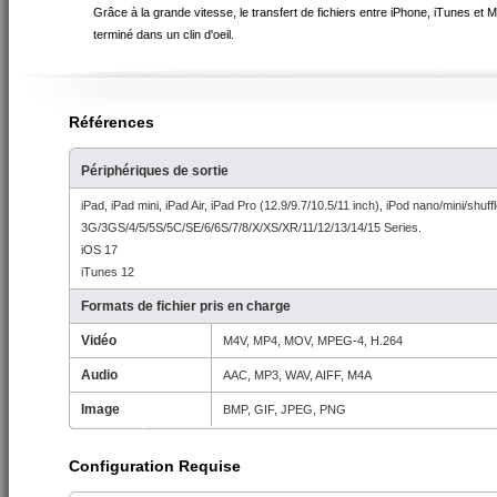
Grâce à la grande vitesse, le transfert de fichiers entre iPhone, iTunes et 
terminé dans un clin d'oeil.
Références
Périphériques de sortie
iPad, iPad mini, iPad Air, iPad Pro (12.9/9.7/10.5/11 inch), iPod nano/mini/shuff
3G/3GS/4/5/5S/5C/SE/6/6S/7/8/X/XS/XR/11/12/13/14/15 Series.
iOS 17
iTunes 12
Formats de fichier pris en charge
Vidéo
M4V, MP4, MOV, MPEG-4, H.264
Audio
AAC, MP3, WAV, AIFF, M4A
Image
BMP, GIF, JPEG, PNG
Configuration Requise