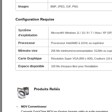
Images
BMP, JPEG, GIF, PNG
Configuration Requise
Système
Microsoft® Windows 11 / 10 / 8 / 7 / Vista / XP (S
d'exploitation
Processeur
Processeur Intel/AMD à 1GHz ou supérieur
Mémoire vive
256 Mo minimum(recommandation: 512Mo ou supé
Carte Graphique
Résolution Super VGA (800 x 600), Couleurs (16 b
Espace disponible
100 Mo d'espace libre pour l'installation
Produits Reliés
MOV Convertisseur
Convertir QuickTime MOV
en d'autres formats vidéo et audio populaires.