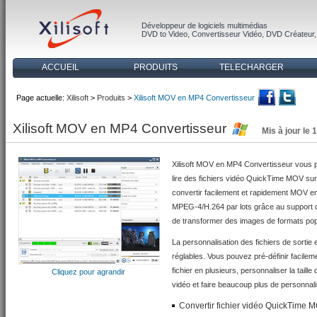
Développeur de logiciels multimédias
DVD to Video
,
Convertisseur Vidéo
,
DVD Créateur
ACCUEIL
PRODUITS
TELECHARGER
Page actuelle:
Xilisoft
>
Produits
>
Xilisoft MOV en MP4 Convertisseur
Xilisoft MOV en MP4 Convertisseur
Mis à jour le 
Xilisoft MOV en MP4 Convertisseur vous pr
lire des fichiers vidéo QuickTime MOV sur
convertir facilement et rapidement MOV
MPEG-4/H.264 par lots grâce au support d
de transformer des images de formats pop
La personnalisation des fichiers de sortie 
réglables. Vous pouvez pré-définir facil
fichier en plusieurs, personnaliser la taille
Cliquez pour agrandir
vidéo et faire beaucoup plus de personnal
Convertir fichier vidéo QuickTime