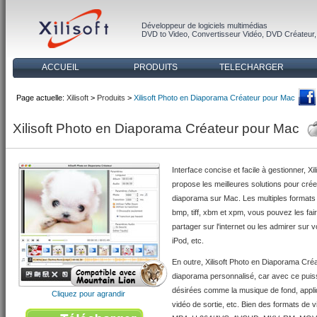
Développeur de logiciels multimédias
DVD to Video
,
Convertisseur Vidéo
,
DVD Créateur
ACCUEIL
PRODUITS
TELECHARGER
Page actuelle:
Xilisoft
>
Produits
>
Xilisoft Photo en Diaporama Créateur pour Mac
Xilisoft Photo en Diaporama Créateur pour Mac
Interface concise et facile à gestionner, 
propose les meilleures solutions pour crée
diaporama sur Mac. Les multiples formats d
bmp, tiff, xbm et xpm, vous pouvez les fa
partager sur l'internet ou les admirer su
iPod, etc.
En outre, Xilisoft Photo en Diaporama Cré
diaporama personnalisé, car avec ce puiss
désirées comme la musique de fond, appliqu
Cliquez pour agrandir
vidéo de sortie, etc. Bien des formats de