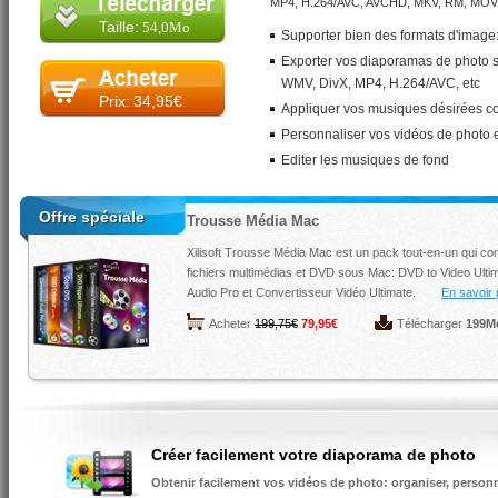
MP4, H.264/AVC, AVCHD, MKV, RM, MOV, 
Taille:
54,0Mo
Supporter bien des formats d'image: j
Exporter vos diaporamas de photo s
WMV, DivX, MP4, H.264/AVC, etc
Prix:
34,95€
Appliquer vos musiques désirées 
Personnaliser vos vidéos de photo en
Editer les musiques de fond
Offre spéciale
Trousse Média Mac
Xilisoft Trousse Média Mac est un pack tout-en-un qui conti
fichiers multimédias et DVD sous Mac:
DVD to Video Ulti
Audio Pro
et
Convertisseur Vidéo Ultimate
.
En savoir p
Acheter
199,75€
79,95€
Télécharger
199M
Créer facilement votre diaporama de photo
Obtenir facilement vos vidéos de photo: organiser, personna