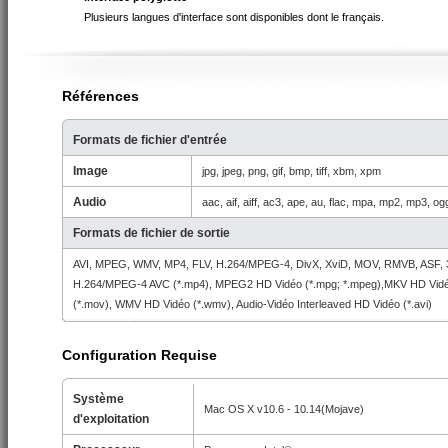
Plusieurs langues d'interface sont disponibles dont le français.
Références
Formats de fichier d'entrée
Image
jpg, jpeg, png, gif, bmp, tiff, xbm, xpm
Audio
aac, aif, aiff, ac3, ape, au, flac, mpa, mp2, mp3, 
Formats de fichier de sortie
AVI, MPEG, WMV, MP4, FLV, H.264/MPEG-4, DivX, XviD, MOV, RMVB, ASF,
H.264/MPEG-4 AVC (*.mp4), MPEG2 HD Vidéo (*.mpg; *.mpeg),MKV HD Vidéo
(*.mov), WMV HD Vidéo (*.wmv), Audio-Vidéo Interleaved HD Vidéo (*.avi)
Configuration Requise
Système
Mac OS X v10.6 - 10.14(Mojave)
d'exploitation