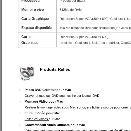
Processeur
Processeur Intel®
Mémoire vive
512Mo de RAM
Carte Graphique
Résolution Super VGA (800 x 600), Couleurs (16 b
Espace disponible
100 Mo d'espace libre pour l'installation(10Go ou p
Carte
Résolution Super VGA (800 x 600)
Graphique
résolution, Couleurs (16 bits) ou supérieur, Open
Produits Reliés
Photo DVD Créateur pour Mac
Graver photos sur DVD
pour les lire sur lecteur DVD.
Montage Vidéo pour Mac
Réaliser le montage vidéo sous Mac
sur divers fichiers source pour créer 
Editeur Vidéo pour Mac
Editer les vidéos
sur Mac.
Convertisseur Vidéo Ultimate pour Mac
Vidéo convertisseur
pour convertir des vidéo/audios surtout vidéo HD sou