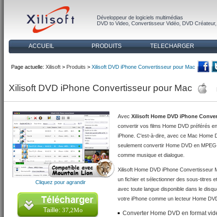
Développeur de logiciels multimédias
DVD to Video
,
Convertisseur Vidéo
,
DVD Créateur
ACCUEIL
PRODUITS
TELECHARGER
Page actuelle:
Xilisoft
>
Produits
>
Xilisoft DVD iPhone Convertisseur pour Mac
Xilisoft DVD iPhone Convertisseur pour Mac
Avec
Xilisoft Home DVD iPhone Conver
convertir vos films Home DVD préférés e
iPhone. C'est-à-dire, avec ce Mac Home 
seulement convertir Home DVD en MPEG-4 d
comme musique et dialogue.
Xilisoft Home DVD iPhone Convertisseur 
un fichier et sélectionner des sous-titres 
Cliquez pour agrandir
avec toute langue disponible dans le disq
votre iPhone comme un lecteur Home DVD
Taille:
37,2Mo
Converter Home DVD en format vid