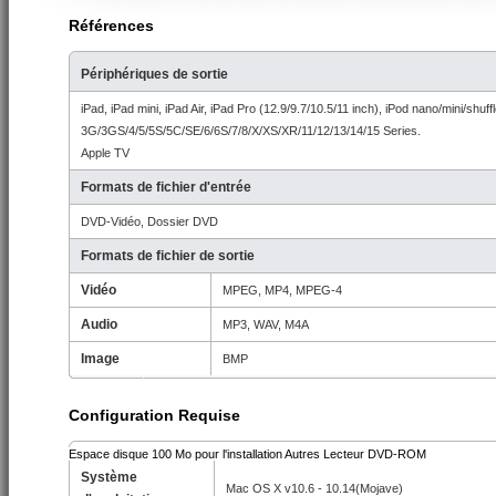
Références
Périphériques de sortie
iPad, iPad mini, iPad Air, iPad Pro (12.9/9.7/10.5/11 inch), iPod nano/mini/shuff
3G/3GS/4/5/5S/5C/SE/6/6S/7/8/X/XS/XR/11/12/13/14/15 Series.
Apple TV
Formats de fichier d'entrée
DVD-Vidéo, Dossier DVD
Formats de fichier de sortie
Vidéo
MPEG, MP4, MPEG-4
Audio
MP3, WAV, M4A
Image
BMP
Configuration Requise
Espace disque 100 Mo pour l'installation Autres Lecteur DVD-ROM
Système
Mac OS X v10.6 - 10.14(Mojave)