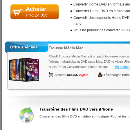
Convertir Home DVD en formats au
Converter Home DVD en format vid
Prix:
24,95€
Convertir des segments Home DVD po
nano
Vous ne pouvez pas convertir DVD av
Offre spéciale
Trousse Média Mac
Xilisoft Trousse Média Mac est un pack tout-en-un qui conti
fichiers multimédias et DVD sous Mac:
DVD to Video Ulti
Audio Pro
et
Convertisseur Vidéo Ultimate
.
En savoir p
Acheter
199,75€
79,95€
Télécharger
199M
Transférer des films DVD vers iPhone
Converter des films DVD en vidéo et musique iPod, et les t