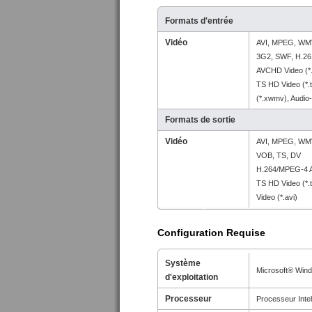
Formats d'entrée
Vidéo
AVI, MPEG, WMV
3G2, SWF, H.26
AVCHD Video (*
TS HD Video (*.
(*.xwmv), Audio-
Formats de sortie
Vidéo
AVI, MPEG, WMV
VOB, TS, DV
H.264/MPEG-4 A
TS HD Video (*.
Video (*.avi)
Configuration Requise
Système
Microsoft® Windo
d'exploitation
Processeur
Processeur Inte