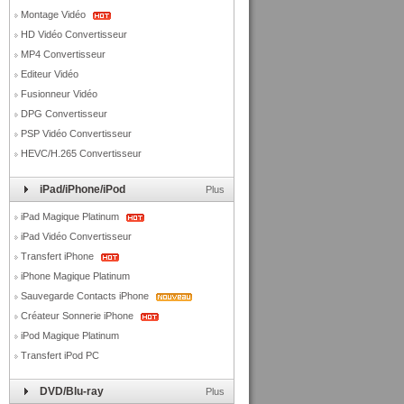
Montage Vidéo
HD Vidéo Convertisseur
MP4 Convertisseur
Editeur Vidéo
Fusionneur Vidéo
DPG Convertisseur
PSP Vidéo Convertisseur
HEVC/H.265 Convertisseur
iPad/iPhone/iPod
Plus
iPad Magique Platinum
iPad Vidéo Convertisseur
Transfert iPhone
iPhone Magique Platinum
Sauvegarde Contacts iPhone
Créateur Sonnerie iPhone
iPod Magique Platinum
Transfert iPod PC
DVD/Blu-ray
Plus