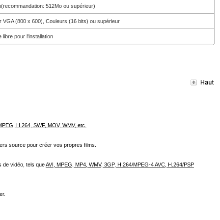
(recommandation: 512Mo ou supérieur)
 VGA (800 x 600), Couleurs (16 bits) ou supérieur
ibre pour l'installation
 MPEG, H.264, SWF, MOV, WMV, etc.
iers source pour créer vos propres films.
s de vidéo, tels que
AVI, MPEG, MP4, WMV, 3GP, H.264/MPEG-4 AVC, H.264/PSP
er.