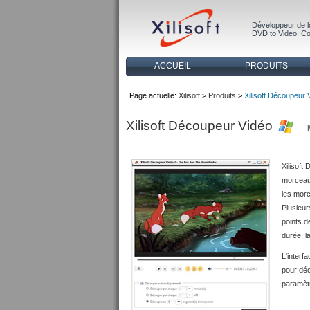
Développeur de l
DVD to Video
,
Co
ACCUEIL
PRODUITS
Page actuelle:
Xilisoft
>
Produits
>
Xilisoft Découpeur 
Xilisoft Découpeur Vidéo
Xilisoft
morceau
les mor
Plusieu
points d
durée, l
L'interf
pour déc
paramètr