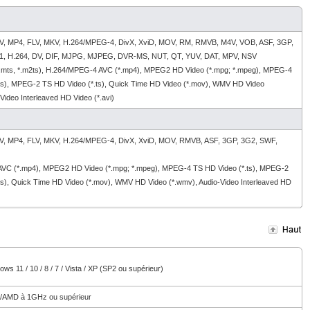
, MP4, FLV, MKV, H.264/MPEG-4, DivX, XviD, MOV, RM, RMVB, M4V, VOB, ASF, 3GP,
1, H.264, DV, DIF, MJPG, MJPEG, DVR-MS, NUT, QT, YUV, DAT, MPV, NSV
.mts, *.m2ts), H.264/MPEG-4 AVC (*.mp4), MPEG2 HD Video (*.mpg; *.mpeg), MPEG-4
ts), MPEG-2 TS HD Video (*.ts), Quick Time HD Video (*.mov), WMV HD Video
Video Interleaved HD Video (*.avi)
, MP4, FLV, MKV, H.264/MPEG-4, DivX, XviD, MOV, RMVB, ASF, 3GP, 3G2, SWF,
VC (*.mp4), MPEG2 HD Video (*.mpg; *.mpeg), MPEG-4 TS HD Video (*.ts), MPEG-2
ts), Quick Time HD Video (*.mov), WMV HD Video (*.wmv), Audio-Video Interleaved HD
ws 11 / 10 / 8 / 7 / Vista / XP (SP2 ou supérieur)
l/AMD à 1GHz ou supérieur