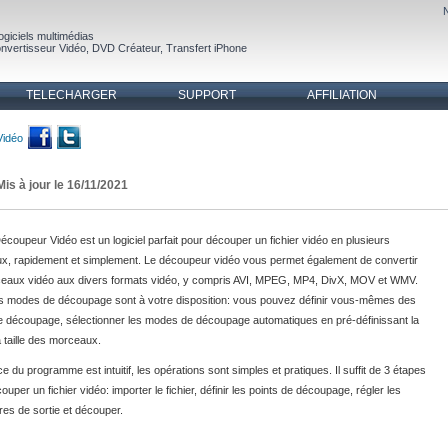
ogiciels multimédias
nvertisseur Vidéo
,
DVD Créateur
,
Transfert iPhone
TELECHARGER
SUPPORT
AFFILIATION
Vidéo
Mis à jour le 16/11/2021
 Découpeur Vidéo est un logiciel parfait pour découper un fichier vidéo en plusieurs
x, rapidement et simplement. Le découpeur vidéo vous permet également de convertir
ceaux vidéo aux divers formats vidéo, y compris AVI, MPEG, MP4, DivX, MOV et WMV.
rs modes de découpage sont à votre disposition: vous pouvez définir vous-mêmes des
e découpage, sélectionner les modes de découpage automatiques en pré-définissant la
a taille des morceaux.
ace du programme est intuitif, les opérations sont simples et pratiques. Il suffit de 3 étapes
ouper un fichier vidéo: importer le fichier, définir les points de découpage, régler les
es de sortie et découper.