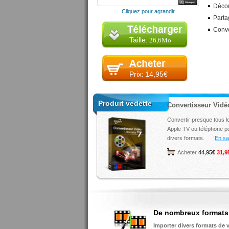
Décou
Cliquez pour agrandir
Parta
Conve
Taille:
26,6Mo
Prix:
14,95€
Produit vedette
Convertisseur Vidé
Convertir presque tous le
Apple TV ou téléphone por
divers formats.
En sav
Acheter
44,95€
31,9
De nombreux formats 
Importer divers formats de v