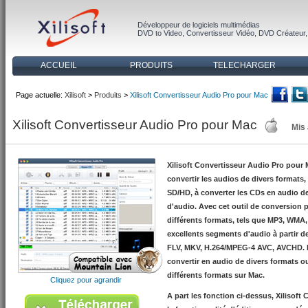
Développeur de logiciels multimédias
DVD to Video
,
Convertisseur Vidéo
,
DVD Créateur
ACCUEIL
PRODUITS
TELECHARGER
Page actuelle:
Xilisoft
>
Produits
>
Xilisoft Convertisseur Audio Pro pour Mac
Xilisoft Convertisseur Audio Pro pour Mac
Mis 
Xilisoft Convertisseur Audio Pro pour M
convertir les audios de divers formats,
SD/HD, à converter les CDs en audio de 
d'audio. Avec cet outil de conversion 
différents formats, tels que MP3, WMA
excellents segments d'audio à partir 
FLV, MKV, H.264/MPEG-4 AVC, AVCHD. Il
convertir en audio de divers formats o
différents formats sur Mac.
Cliquez pour agrandir
A part les fonction ci-dessus, Xilisof