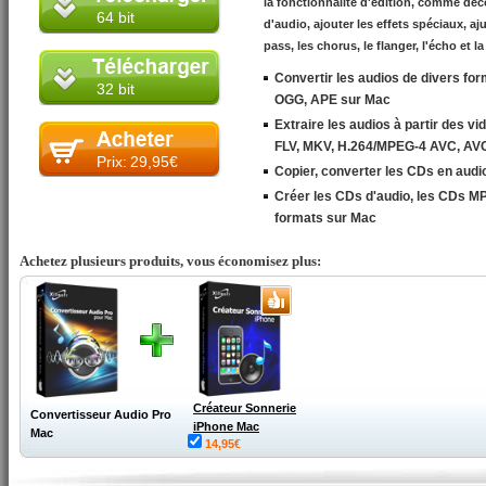
la fonctionnalité d'édition, comme déc
64 bit
d'audio, ajouter les effets spéciaux, aj
pass, les chorus, le flanger, l'écho et la
Convertir les audios de divers f
32 bit
OGG, APE sur Mac
Extraire les audios à partir des 
FLV, MKV, H.264/MPEG-4 AVC, AV
Prix:
29,95€
Copier, converter les CDs en audi
Créer les CDs d'audio, les CDs MP
formats sur Mac
Achetez plusieurs produits, vous économisez plus:
Créateur Sonnerie
Convertisseur Audio Pro
iPhone Mac
Mac
14,95€