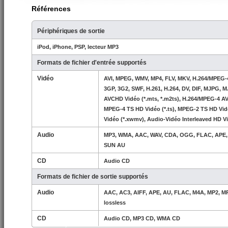
Références
Périphériques de sortie
iPod, iPhone, PSP, lecteur MP3
Formats de fichier d'entrée supportés
Vidéo
AVI, MPEG, WMV, MP4, FLV, MKV, H.264/MPEG-4
3GP, 3G2, SWF, H.261, H.264, DV, DIF, MJPG,
AVCHD Vidéo (*.mts, *.m2ts), H.264/MPEG-4 A
MPEG-4 TS HD Vidéo (*.ts), MPEG-2 TS HD Vid
Vidéo (*.xwmv), Audio-Vidéo Interleaved HD Vid
Audio
MP3, WMA, AAC, WAV, CDA, OGG, FLAC, APE, 
SUN AU
CD
Audio CD
Formats de fichier de sortie supportés
Audio
AAC, AC3, AIFF, APE, AU, FLAC, M4A, MP2, 
lossless
CD
Audio CD, MP3 CD, WMA CD