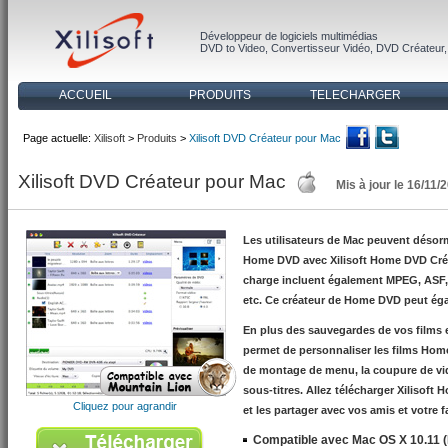
Développeur de logiciels multimédias
DVD to Video
,
Convertisseur Vidéo
,
DVD Créateur
ACCUEIL
PRODUITS
TELECHARGER
Page actuelle:
Xilisoft
>
Produits
>
Xilisoft DVD Créateur pour Mac
Xilisoft DVD Créateur pour Mac
Mis à jour le 16/11/
Les utilisateurs de Mac peuvent désorm
Home DVD avec Xilisoft Home DVD Créat
charge incluent également MPEG, ASF,
etc. Ce créateur de Home DVD peut éga
En plus des sauvegardes de vos films e
permet de personnaliser les films Ho
de montage de menu, la coupure de vidé
sous-titres. Allez télécharger Xilisof
Cliquez pour agrandir
et les partager avec vos amis et votre f
Compatible avec Mac OS X 10.11 (