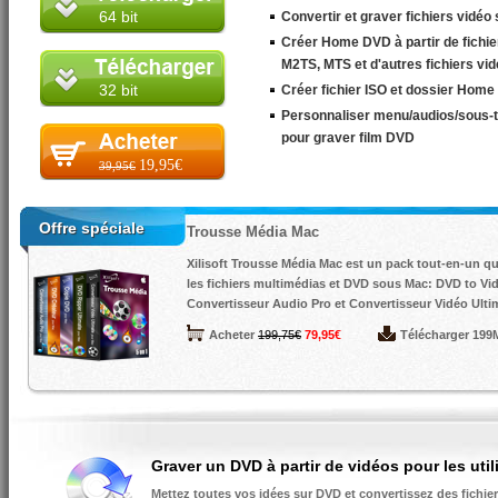
64 bit
Convertir et graver fichiers vid
Créer Home DVD à partir de fichi
M2TS, MTS et d'autres fichiers vi
32 bit
Créer fichier ISO et dossier Home
Personnaliser menu/audios/sous-tit
pour graver film DVD
19,95€
39,95€
Offre spéciale
Trousse Média Mac
Xilisoft Trousse Média Mac est un pack tout-en-un qui
les fichiers multimédias et DVD sous Mac:
DVD to Vid
Convertisseur Audio Pro
et
Convertisseur Vidéo Ulti
Acheter
199,75€
79,95€
Télécharger
199
Graver un DVD à partir de vidéos pour les uti
Mettez toutes vos idées sur DVD et convertissez des fichie