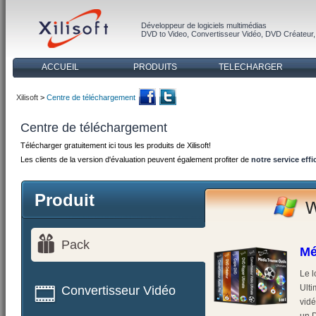
Développeur de logiciels multimédias
DVD to Video
,
Convertisseur Vidéo
,
DVD Créateur
ACCUEIL
PRODUITS
TELECHARGER
Xilisoft
>
Centre de téléchargement
Centre de téléchargement
Télécharger gratuitement ici tous les produits de Xilisoft!
Les clients de la version d'évaluation peuvent également profiter de
notre service eff
Produit
Pack
Mé
Le l
Ult
Convertisseur Vidéo
vidé