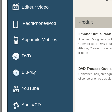
un 
Editeur Vidéo
Produit
iPad/iPhone/iPod
iPhone Outils Pack
Appareils Mobiles
Il contient 5 logiciels p
Convertisseur, DVD pour
iPhone, Créateur Sonne
iPhone.
DVD
DVD Trousse Outils
Blu-ray
Converter DVD, créer/g
et convertir entre des vi
YouTube
Audio/CD