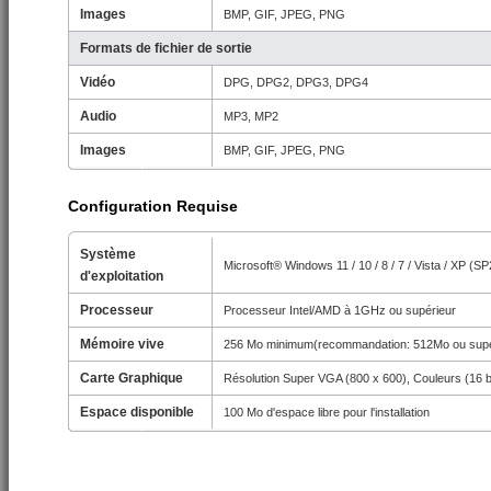
Images
BMP, GIF, JPEG, PNG
Formats de fichier de sortie
Vidéo
DPG, DPG2, DPG3, DPG4
Audio
MP3, MP2
Images
BMP, GIF, JPEG, PNG
Configuration Requise
Système
Microsoft® Windows 11 / 10 / 8 / 7 / Vista / XP (S
d'exploitation
Processeur
Processeur Intel/AMD à 1GHz ou supérieur
Mémoire vive
256 Mo minimum(recommandation: 512Mo ou supé
Carte Graphique
Résolution Super VGA (800 x 600), Couleurs (16 b
Espace disponible
100 Mo d'espace libre pour l'installation