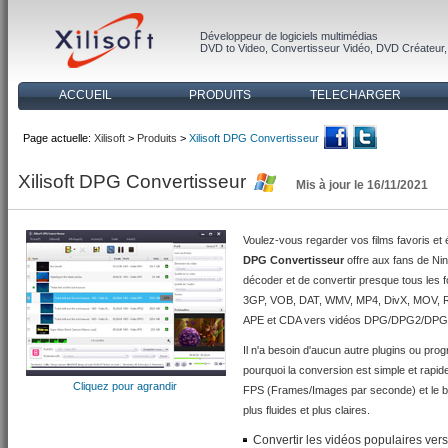
Développeur de logiciels multimédias
DVD to Video
,
Convertisseur Vidéo
,
DVD Créateur
ACCUEIL
PRODUITS
TELECHARGER
Page actuelle:
Xilisoft
>
Produits
>
Xilisoft DPG Convertisseur
Xilisoft DPG Convertisseur
Mis à jour le 16/11/2021
Voulez-vous regarder vos films favoris et
DPG Convertisseur
offre aux fans de Ni
décoder et de convertir presque tous les
3GP, VOB, DAT, WMV, MP4, DivX, MOV, 
APE et CDA vers vidéos DPG/DPG2/DPG
Il n'a besoin d'aucun autre plugins ou pr
pourquoi la conversion est simple et rapide
Cliquez pour agrandir
FPS (Frames/Images par seconde) et le bit
plus fluides et plus claires.
Convertir les vidéos populaires 