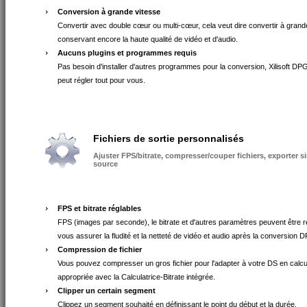
Conversion à grande vitesse
Convertir avec double cœur ou multi-cœur, cela veut dire convertir à grand
conservant encore la haute qualité de vidéo et d'audio.
Aucuns plugins et programmes requis
Pas besoin d'installer d'autres programmes pour la conversion, Xilisoft D
peut régler tout pour vous.
Fichiers de sortie personnalisés
Ajuster FPS/bitrate, compresser/couper fichiers, exporter 
source
FPS et bitrate réglables
FPS (images par seconde), le bitrate et d'autres paramètres peuvent être r
vous assurer la fludité et la netteté de vidéo et audio après la conversion 
Compression de fichier
Vous pouvez compresser un gros fichier pour l'adapter à votre DS en calcula
appropriée avec la Calculatrice-Bitrate intégrée.
Clipper un certain segment
Clippez un segment souhaité en définissant le point du début et la durée.