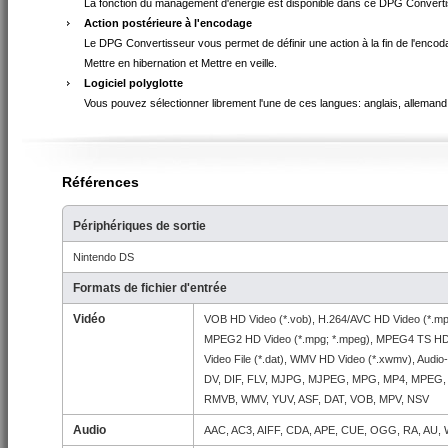
La fonction du management d'énergie est disponible dans ce DPG Converti
Action postérieure à l'encodage
Le DPG Convertisseur vous permet de définir une action à la fin de l'encodage
Mettre en hibernation et Mettre en veille.
Logiciel polyglotte
Vous pouvez sélectionner librement l'une de ces langues: anglais, allemand,
Références
Périphériques de sortie
Nintendo DS
Formats de fichier d'entrée
Vidéo
VOB HD Video (*.vob), H.264/AVC HD Video (*.mp
MPEG2 HD Video (*.mpg; *.mpeg), MPEG4 TS HD V
Video File (*.dat), WMV HD Video (*.xwmv), Audio
DV, DIF, FLV, MJPG, MJPEG, MPG, MP4, MPEG, 
RMVB, WMV, YUV, ASF, DAT, VOB, MPV, NSV
Audio
AAC, AC3, AIFF, CDA, APE, CUE, OGG, RA, AU,