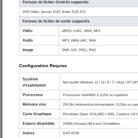
Formats de fichier d'entrée supportés
DVD-Vidéo, dossier DVD, fichier DVD IFO
Formats de fichier de sortie supportés
Vidéo
MPEG-4 AVC, WMV, MP4
Audio
MP3, WMA, AAC, M4A
Image
BMP, GIF, JPEG, PNG
Configuration Requise
Système
Microsoft® Windows 11 / 10 / 8 / 7 / Vista / XP (S
d'exploitation
Processeur
Processeur Intel/AMD à 1GHz ou supérieur
Mémoire vive
256 Mo minimum(recommandation: 512Mo ou supé
Carte Graphique
Résolution Super VGA (800 x 600), Couleurs (16 b
Espace disponible
100Mo d'espace libre pour l'installation
Autres
DVD-ROM