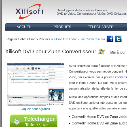
Développeur de logiciels multimédias
DVD to Video
,
Convertisseur Vidéo
,
DVD Créateur
ACCUEIL
PRODUITS
TELECHARGER
Page actuelle:
Xilisoft
>
Produits
>
Xilisoft DVD pour Zune Convertisseur
Xilisoft DVD pour Zune Convertisseur
Mis à jour
Avec l'interface facile à utiliser et la vi
Convertisseur vous permet de convertir H
Zune, par exemple, vous pouvez
convert
pour le lecteur Zune. De plus, vous pouvez
personnalisation de la taille du fichier de s
Aussi, des opérations simples et des inte
DVD en Zune facile et intéressante. Le l
apportera une qualité vidéo parfaite et un
Cliquez pour agrandir
Convertir Home DVD en Zune vid
Convertir Home DVD en Zune aud
Taille:
32,1Mo