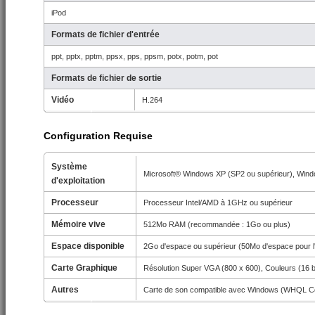
iPod
Formats de fichier d'entrée
ppt, pptx, pptm, ppsx, pps, ppsm, potx, potm, pot
Formats de fichier de sortie
Vidéo
H.264
Configuration Requise
Système
Microsoft® Windows XP (SP2 ou supérieur), Wind
d'exploitation
Processeur
Processeur Intel/AMD à 1GHz ou supérieur
Mémoire vive
512Mo RAM (recommandée : 1Go ou plus)
Espace disponible
2Go d'espace ou supérieur (50Mo d'espace pour l'i
Carte Graphique
Résolution Super VGA (800 x 600), Couleurs (16 b
Autres
Carte de son compatible avec Windows (WHQL Cer