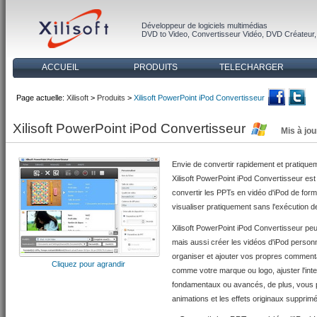
Développeur de logiciels multimédias
DVD to Video
,
Convertisseur Vidéo
,
DVD Créateur
ACCUEIL
PRODUITS
TELECHARGER
Page actuelle:
Xilisoft
>
Produits
>
Xilisoft PowerPoint iPod Convertisseur
Xilisoft PowerPoint iPod Convertisseur
Mis à jou
Envie de convertir rapidement et pratique
Xilisoft PowerPoint iPod Convertisseur est
convertir les PPTs en vidéo d'iPod de forma
visualiser pratiquement sans l'exécution d
Xilisoft PowerPoint iPod Convertisseur pe
mais aussi créer les vidéos d'iPod person
organiser et ajouter vos propres commentai
Cliquez pour agrandir
comme votre marque ou logo, ajuster l'inte
fondamentaux ou avancés, de plus, vous p
animations et les effets originaux supprim