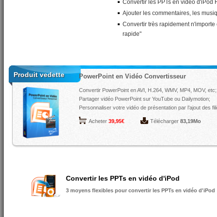
Convertir les PPTs en vidéo d'iPod
Ajouter les commentaires, les musiq
Convertir très rapidement n'importe 
rapide"
Produit vedette
PowerPoint en Vidéo Convertisseur
Convertir PowerPoint en AVI, H.264, WMV, MP4, MOV, etc;
Partager vidéo PowerPoint sur YouTube ou Dailymotion;
Personnaliser votre vidéo de présentation par l’ajout des fil
Acheter
39,95€
Télécharger
83,19Mo
Convertir les PPTs en vidéo d'iPod
3 moyens flexibles pour convertir les PPTs en vidéo d'iPod