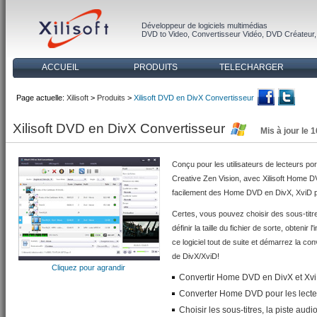
Développeur de logiciels multimédias
DVD to Video
,
Convertisseur Vidéo
,
DVD Créateur
ACCUEIL
PRODUITS
TELECHARGER
Page actuelle:
Xilisoft
>
Produits
>
Xilisoft DVD en DivX Convertisseur
Xilisoft DVD en DivX Convertisseur
Mis à jour le 
Conçu pour les utilisateurs de lecteurs po
Creative Zen Vision, avec Xilisoft Home 
facilement des Home DVD en DivX, XviD pou
Certes, vous pouvez choisir des sous-titr
définir la taille du fichier de sorte, obteni
ce logiciel tout de suite et démarrez la c
de DivX/XviD!
Cliquez pour agrandir
Convertir Home DVD en DivX et Xvi
Converter Home DVD pour les lecteu
Choisir les sous-titres, la piste audio 