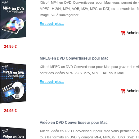
Xilisoft MP4 en DVD Convertisseur pour Mac vous permet de cr
MPEG, H.264, MP4, VOB, M2V, MPG et DAT, ou convertir les fic
image ISO à sauvegarder.
En savoir plus
...
Achete
24,95 €
MPEG en DVD Convertisseur pour Mac
Xilisoft MPEG en DVD Convertisseur pour Mac peut graver des 
partir des vidéos MP4, VOB, M2V, MPG, DAT sous Mac.
En savoir plus
...
Achete
24,95 €
Vidéo en DVD Convertisseur pour Mac
Xilisoft Vidéo en DVD Convertisseur pour Mac vous permet de co
tous les formats en DVD, y compris MP4, MKV, AVI, DivX, XviD