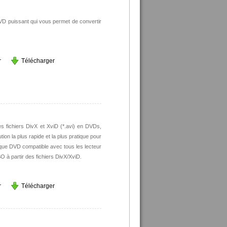
VD puissant qui vous permet de convertir
r
Télécharger
es fichiers DivX et XviD (*.avi) en DVDs,
on la plus rapide et la plus pratique pour
isque DVD compatible avec tous les lecteur
 à partir des fichiers DivX/XviD.
r
Télécharger