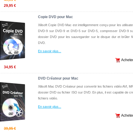
29,95 €
Copie DVD pour Mac
Xilisoft Copie DVD Mac est intelligemment conçu pour les utilisat
DVD-9 sur DVD-9 et DVD-5 sur DVD-5, compresser DVD-9 sur
dossier DVD pour les sauvegarder sur le disque dur et brûler f
DVD.
En savoir plus
...
Achete
34,95 €
DVD Créateur pour Mac
Xilisoft Mac DVD Créateur peut convertir les fichiers vidéo AVI, 
dossier DVD ou fichier ISO sur DVD. En plus, il est capable de cr
fichiers vidéo.
En savoir plus
...
Achete
39,95 €