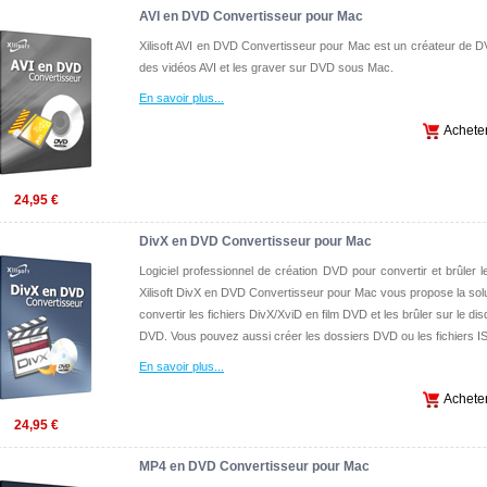
AVI en DVD Convertisseur pour Mac
Xilisoft AVI en DVD Convertisseur pour Mac est un créateur de D
des vidéos AVI et les graver sur DVD sous Mac.
En savoir plus
...
Achete
24,95 €
DivX en DVD Convertisseur pour Mac
Logiciel professionnel de création DVD pour convertir et brûler l
Xilisoft DivX en DVD Convertisseur pour Mac vous propose la soluti
convertir les fichiers DivX/XviD en film DVD et les brûler sur le d
DVD. Vous pouvez aussi créer les dossiers DVD ou les fichiers ISO
En savoir plus
...
Achete
24,95 €
MP4 en DVD Convertisseur pour Mac