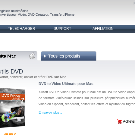
ogiciels multimédias
nvertisseur Vidéo
,
DVD Créateur
,
Transfert iPhone
TELECHARGER
SUPPORT
AFFILIATION
tils DVD
erter, convertir, copier et créer DVD sur Mac.
DVD to Video Ultimate pour Mac
Xilisoft DVD to Video Ultimate pour Mac est un DVD to Video cap
de formats vidéo/audio lisibles sur plusieurs périphériques numér
vidéo en clippant, recadrant, éditant les effets et ajoutant du filigra
En savoir plus
...
Achete
49,95 €