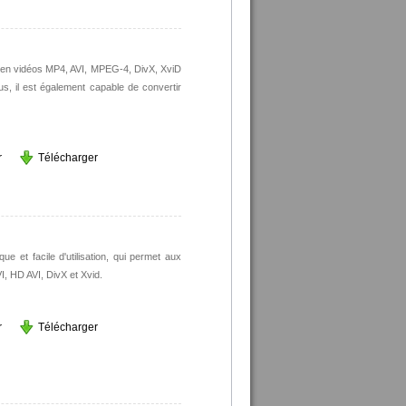
 en vidéos MP4, AVI, MPEG-4, DivX, XviD
us, il est également capable de convertir
r
Télécharger
ue et facile d'utilisation, qui permet aux
I, HD AVI, DivX et Xvid.
r
Télécharger