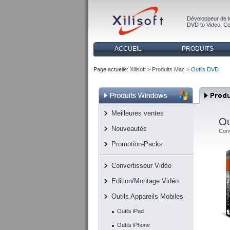
Développeur de l
DVD to Video
,
Co
ACCUEIL
PRODUITS
Page actuelle:
Xilisoft
>
Produits Mac >
Outils DVD
Meilleures ventes
Ou
Nouveautés
Conv
Promotion-Packs
Convertisseur Vidéo
Edition/Montage Vidéo
Outils Appareils Mobiles
Outils iPad
Outils iPhone