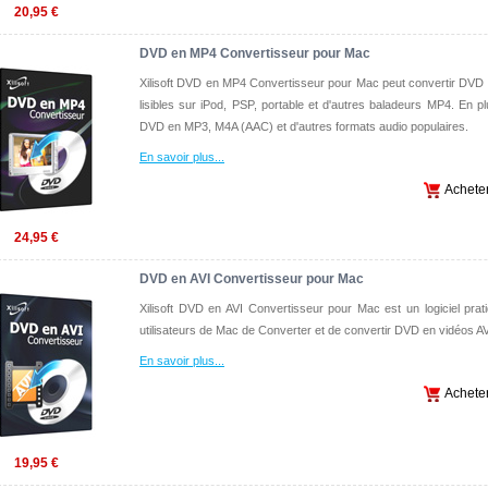
20,95 €
DVD en MP4 Convertisseur pour Mac
Xilisoft DVD en MP4 Convertisseur pour Mac peut convertir DVD
lisibles sur iPod, PSP, portable et d'autres baladeurs MP4. En pl
DVD en MP3, M4A (AAC) et d'autres formats audio populaires.
En savoir plus
...
Achete
24,95 €
DVD en AVI Convertisseur pour Mac
Xilisoft DVD en AVI Convertisseur pour Mac est un logiciel pratiq
utilisateurs de Mac de Converter et de convertir DVD en vidéos AV
En savoir plus
...
Achete
19,95 €