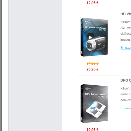
12,95 €
HD Vi
Xiliso
AVI Vi
vidéo/a
images
En savo
34,95 €
20,95 €
DPG C
Xilisof
audio 
conver
En savo
19,95 €