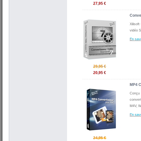
27,95 €
Conve
Xilisof
vidéo S
En savo
29,95 €
20,95 €
MP4 C
Conçu 
conver
M4V, W
En savo
24,95 €