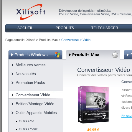
Développeur de logiciels multimédias
DVD to Video
,
Convertisseur Vidéo
,
DVD Créateur
ACCUEIL
PRODUITS
TELECHARGER
Page actuelle:
Xilisoft
>
Produits Mac >
Convertisseur Vidéo
Meilleures ventes
Convertisseur Vidéo
Nouveautés
Convertir des vidéos parmi divers for
Conve
Promotion-Packs
Xilisof
Convertisseur Vidéo
vidéo/a
fusionn
Edition/Montage Vidéo
divers 
Outils Appareils Mobiles
En savo
Outils iPad
Outils iPhone
49,95 €