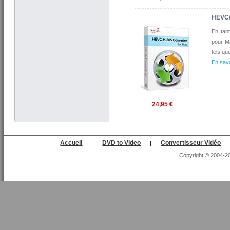
HEVC/
En tant
pour Ma
tels qu
En savo
24,95 €
Accueil
DVD to Video
Convertisseur Vidéo
|
|
Copyright © 2004-202