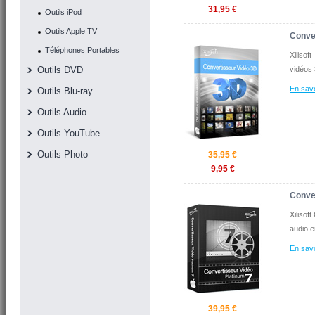
31,95 €
Outils iPod
Outils Apple TV
Conve
Téléphones Portables
Xiliso
Outils DVD
vidéos 
En savo
Outils Blu-ray
Outils Audio
Outils YouTube
Outils Photo
35,95 €
9,95 €
Conve
Xilisof
audio e
En savo
39,95 €