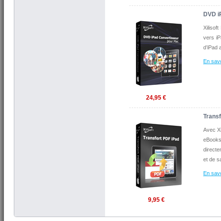
DVD i
Xilisof
vers iP
d’iPad 
En savo
24,95 €
Trans
Avec Xi
eBooks
direct
et de s
En savo
9,95 €