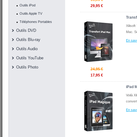
Outils iPod
29,95 €
Outils Apple TV
Transf
Téléphones Portables
Xilisof
Outils DVD
Mac. Se
Outils Blu-ray
En savo
Outils Audio
Outils YouTube
Outils Photo
24,95 €
17,95 €
iPad 
Voilà X
convert
En savo