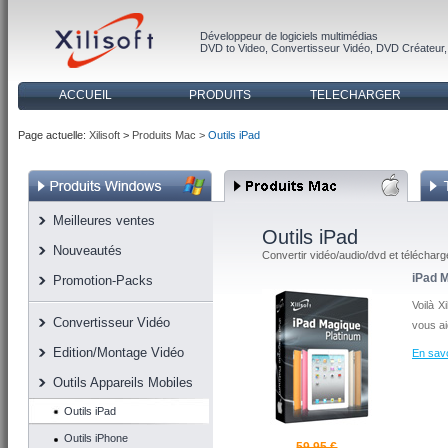
Développeur de logiciels multimédias
DVD to Video
,
Convertisseur Vidéo
,
DVD Créateur
ACCUEIL
PRODUITS
TELECHARGER
Page actuelle:
Xilisoft
>
Produits Mac >
Outils iPad
Meilleures ventes
Outils iPad
Nouveautés
Convertir vidéo/audio/dvd et télécharge
iPad 
Promotion-Packs
Voilà X
Convertisseur Vidéo
vous ai
Edition/Montage Vidéo
En savo
Outils Appareils Mobiles
Outils iPad
Outils iPhone
59,95 €