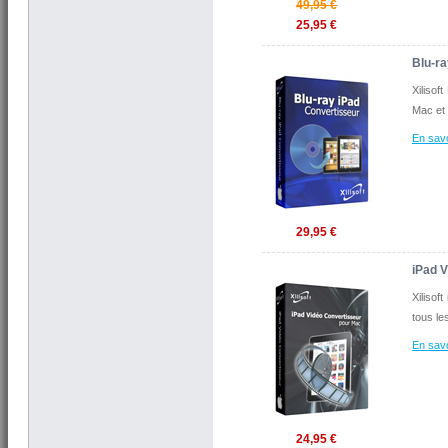
49,95 €
25,95 €
Blu-r
Xilisof
Mac et 
En savo
29,95 €
iPad 
Xilisof
tous le
En savo
24,95 €