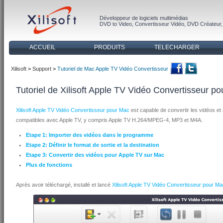
Développeur de logiciels multimédias
DVD to Video
,
Convertisseur Vidéo
,
DVD Créateur
ACCUEIL
PRODUITS
TELECHARGER
Xilisoft
>
Support
>
Tutoriel de Mac Apple TV Vidéo Convertisseur
Tutoriel de Xilisoft Apple TV Vidéo Convertisseur p
Xilisoft Apple TV Vidéo Convertisseur pour Mac
est capable de convertir les vidéos et 
compatibles avec Apple TV, y compris Apple TV H.264/MPEG-4, MP3 et M4A.
Etape 1: Importer des vidéos dans le programme
Etape 2: Définir le format de sortie et la destination
Etape 3: Convertir des vidéos pour Apple TV sur Mac
Plus de fonctions
Après avoir téléchargé, installé et lancé
Xilisoft Apple TV Vidéo Convertisseur pour M