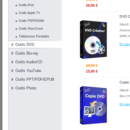
Outils iPod
26,95 €
Outils Apple TV
DVD C
Outils PSP/DS/Wii
Xiliso
Outils Xbox/Zune
d'autr
WMV, A
Téléphones Portables
Outils DVD
En savo
Outils Blu-ray
Outils Audio/CD
29,95 €
Outils YouTube
15,95 €
Outils PPT/PDF/EPUB
Copie
Outils Photo
Xilisof
films D
En savo