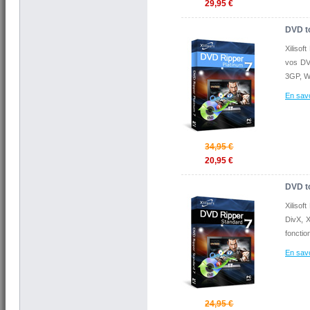
29,95 €
DVD t
Xilisof
vos DV
3GP, WM
En savo
34,95 €
20,95 €
DVD t
Xilisof
DivX, 
fonction
En savo
24,95 €