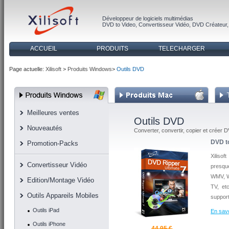
Développeur de logiciels multimédias
DVD to Video
,
Convertisseur Vidéo
,
DVD Créateur
ACCUEIL
PRODUITS
TELECHARGER
Page actuelle:
Xilisoft
>
Produits Windows
>
Outils DVD
Meilleures ventes
Outils DVD
Nouveautés
Converter, convertir, copier et créer 
DVD to
Promotion-Packs
Xiliso
Convertisseur Vidéo
presqu
WMV, W
Edition/Montage Vidéo
TV, et
Outils Appareils Mobiles
support
Outils iPad
En savo
Outils iPhone
44,95 €