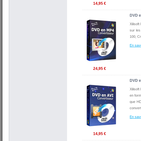
14,95 €
DVD e
Xilisof
sur le
100, Cr
En savo
24,95 €
DVD e
Xilisof
en form
que HD
convert
En savo
14,95 €