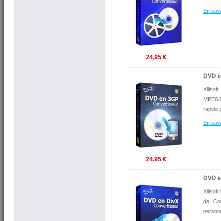
En savo
24,95 €
DVD e
Xiliso
MPEG1/
rapide 
En savo
24,95 €
DVD e
Xilisof
de Con
personn