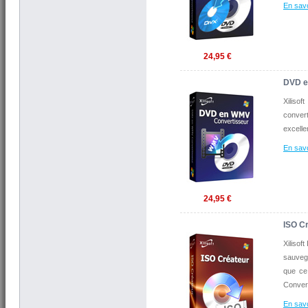
En savo
24,95 €
DVD e
Xilisof
convert
excelle
En savo
24,95 €
ISO C
Xilisof
sauveg
que ce
Convert
En savo