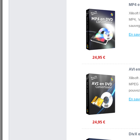
MP4 e
Xilisof
MP4, V
sauveg
En savo
24,95 €
AVI e
Xilisof
MPEG e
pouvez 
En savo
24,95 €
DivX 