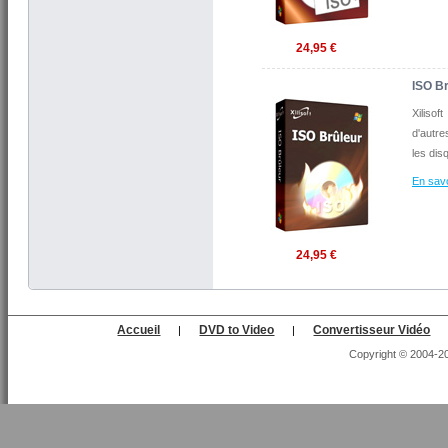
24,95 €
ISO Br
Xiliso
d'autr
les di
En savo
24,95 €
Accueil
DVD to Video
Convertisseur Vidéo
|
|
Copyright © 2004-202