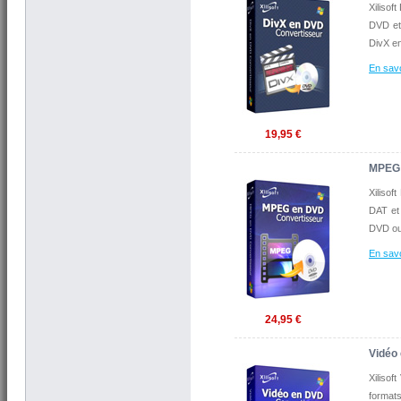
Xilisof
DVD et 
DivX en
En savo
19,95 €
MPEG 
Xiliso
DAT et 
DVD ou 
En savo
24,95 €
Vidéo
Xiliso
format