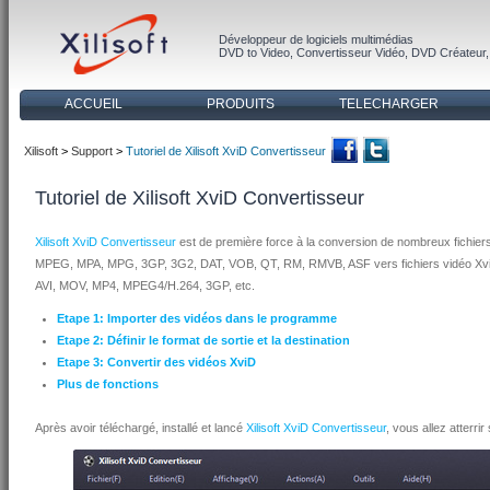
Développeur de logiciels multimédias
DVD to Video
,
Convertisseur Vidéo
,
DVD Créateur
ACCUEIL
PRODUITS
TELECHARGER
Xilisoft
>
Support
>
Tutoriel de Xilisoft XviD Convertisseur
Tutoriel de Xilisoft XviD Convertisseur
Xilisoft XviD Convertisseur
est de première force à la conversion de nombreux fichie
MPEG, MPA, MPG, 3GP, 3G2, DAT, VOB, QT, RM, RMVB, ASF vers fichiers vidéo XviD.
AVI, MOV, MP4, MPEG4/H.264, 3GP, etc.
Etape 1: Importer des vidéos dans le programme
Etape 2: Définir le format de sortie et la destination
Etape 3: Convertir des vidéos XviD
Plus de fonctions
Après avoir téléchargé, installé et lancé
Xilisoft XviD Convertisseur
, vous allez atterri