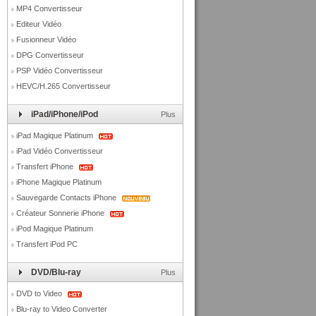
MP4 Convertisseur
Editeur Vidéo
Fusionneur Vidéo
DPG Convertisseur
PSP Vidéo Convertisseur
HEVC/H.265 Convertisseur
iPad/iPhone/iPod
Plus
iPad Magique Platinum
iPad Vidéo Convertisseur
Transfert iPhone
iPhone Magique Platinum
Sauvegarde Contacts iPhone
Créateur Sonnerie iPhone
iPod Magique Platinum
Transfert iPod PC
DVD/Blu-ray
Plus
DVD to Video
Blu-ray to Video Converter