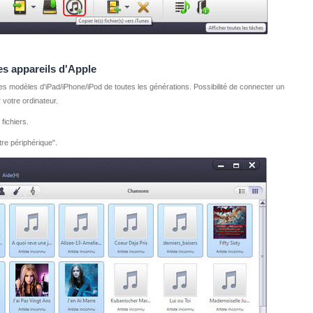
les appareils d'Apple
les modèles d'iPad/iPhone/iPod de toutes les générations. Possibilité de connecter un
votre ordinateur.
 fichiers.
tre périphérique".