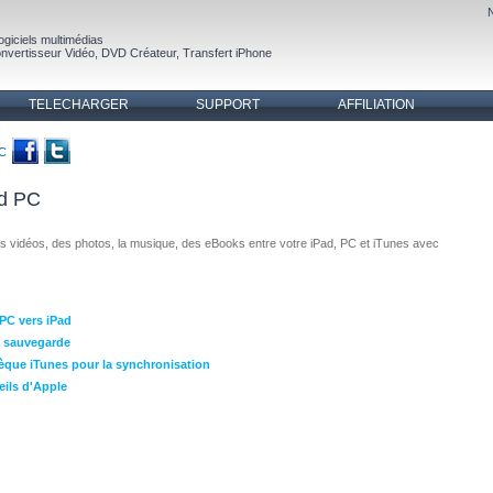
ogiciels multimédias
nvertisseur Vidéo
,
DVD Créateur
,
Transfert iPhone
TELECHARGER
SUPPORT
AFFILIATION
PC
ad PC
s vidéos, des photos, la musique, des eBooks entre votre iPad, PC et iTunes avec
 PC vers iPad
la sauvegarde
othèque iTunes pour la synchronisation
eils d'Apple