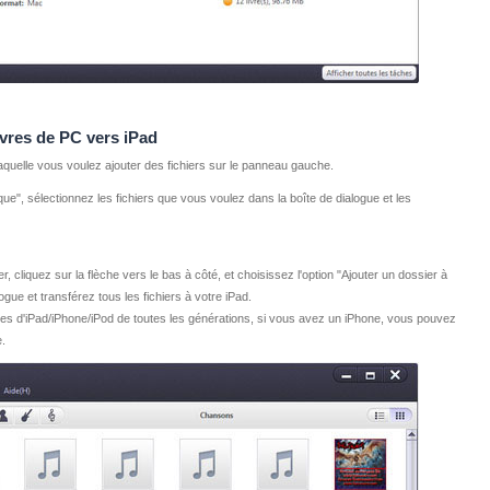
vres de PC vers iPad
 laquelle vous voulez ajouter des fichiers sur le panneau gauche.
ique", sélectionnez les fichiers que vous voulez dans la boîte de dialogue et les
er, cliquez sur la flèche vers le bas à côté, et choisissez l'option "Ajouter un dossier à
logue et transférez tous les fichiers à votre iPad.
èles d'iPad/iPhone/iPod de toutes les générations, si vous avez un iPhone, vous pouvez
e.