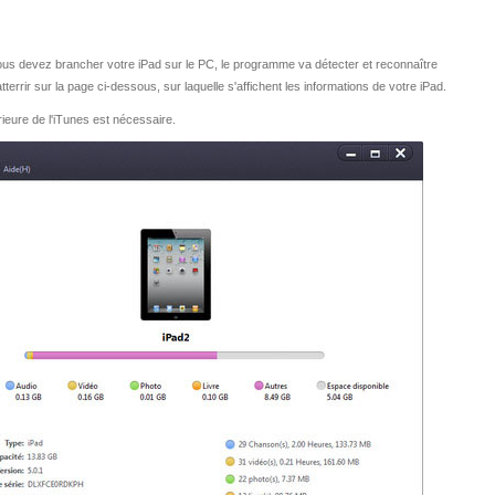
l, vous devez brancher votre iPad sur le PC, le programme va détecter et reconnaître
terrir sur la page ci-dessous, sur laquelle s'affichent les informations de votre iPad.
érieure de l'iTunes est nécessaire.