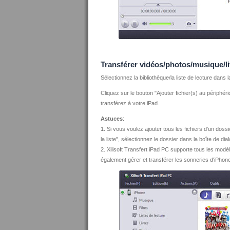
Transférer vidéos/photos/musique/li
Sélectionnez la bibliothèque/la liste de lecture dans
Cliquez sur le bouton "Ajouter fichier(s) au périphér
transférez à votre iPad.
Astuces
:
1. Si vous voulez ajouter tous les fichiers d'un dossi
la liste", sélectionnez le dossier dans la boîte de dia
2. Xilisoft Transfert iPad PC supporte tous les mod
également gérer et transférer les sonneries d'iPhon