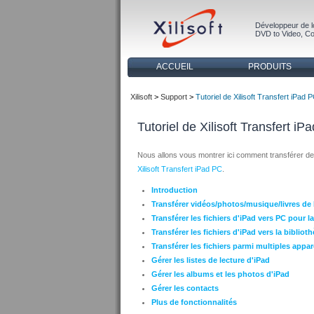
Développeur de l
DVD to Video
,
Co
ACCUEIL
PRODUITS
Xilisoft
>
Support
>
Tutoriel de Xilisoft Transfert iPad 
Tutoriel de Xilisoft Transfert iP
Nous allons vous montrer ici comment transférer de
Xilisoft Transfert iPad PC
.
Introduction
Transférer vidéos/photos/musique/livres de
Transférer les fichiers d'iPad vers PC pour 
Transférer les fichiers d'iPad vers la bibli
Transférer les fichiers parmi multiples appar
Gérer les listes de lecture d'iPad
Gérer les albums et les photos d'iPad
Gérer les contacts
Plus de fonctionnalités