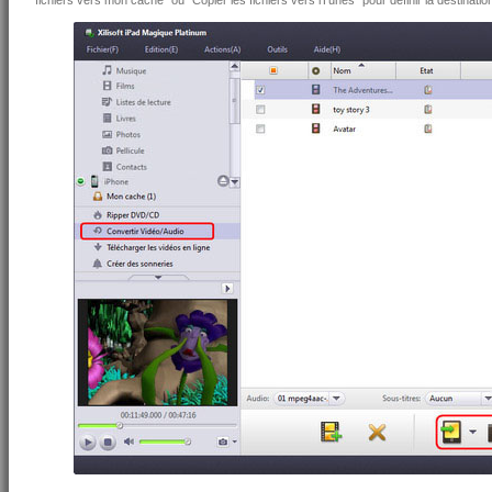
fichiers vers mon cache" ou "Copier les fichiers vers iTunes" pour définir la destinatio