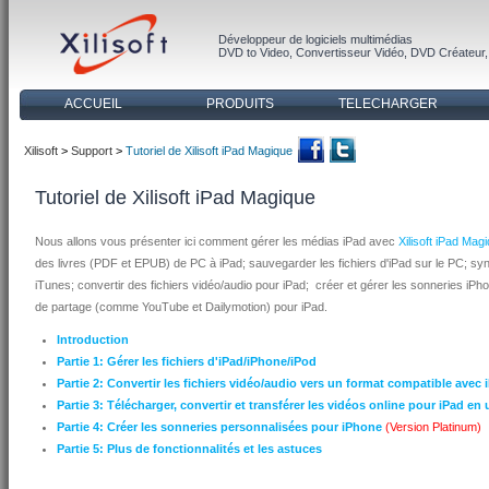
Développeur de logiciels multimédias
DVD to Video
,
Convertisseur Vidéo
,
DVD Créateur
ACCUEIL
PRODUITS
TELECHARGER
Xilisoft
>
Support
>
Tutoriel de Xilisoft iPad Magique
Tutoriel de Xilisoft iPad Magique
Nous allons vous présenter ici comment gérer les médias iPad avec
Xilisoft iPad Mag
des livres (PDF et EPUB) de PC à iPad; sauvegarder les fichiers d'iPad sur le PC; syn
iTunes; convertir des fichiers vidéo/audio pour iPad; créer et gérer les sonneries iPhon
de partage (comme YouTube et Dailymotion) pour iPad.
Introduction
Partie 1: Gérer les fichiers d'iPad/iPhone/iPod
Partie 2: Convertir les fichiers vidéo/audio vers un format compatible avec 
Partie 3: Télécharger, convertir et transférer les vidéos online pour iPad en 
Partie 4: Créer les sonneries personnalisées pour iPhone
(Version Platinum)
Partie 5:
Plus de fonctionnalités et les astuces