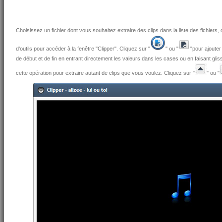
Choisissez un fichier dont vous souhaitez extraire des clips dans la liste des fichiers,
d'outils pour accéder à la fenêtre "Clipper". Cliquez sur "
" ou "
"pour ajouter
de début et de fin en entrant directement les valeurs dans les cases ou en faisant gli
cette opération pour extraire autant de clips que vous voulez. Cliquez sur "
" ou "