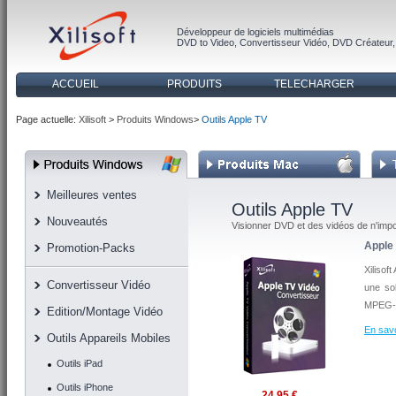
Développeur de logiciels multimédias
DVD to Video
,
Convertisseur Vidéo
,
DVD Créateur
ACCUEIL
PRODUITS
TELECHARGER
Page actuelle:
Xilisoft
>
Produits Windows
>
Outils Apple TV
Meilleures ventes
Outils Apple TV
Nouveautés
Visionner DVD et des vidéos de n'impo
Apple
Promotion-Packs
Xilisof
Convertisseur Vidéo
une sol
MPEG-4
Edition/Montage Vidéo
En savo
Outils Appareils Mobiles
Outils iPad
Outils iPhone
24,95 €