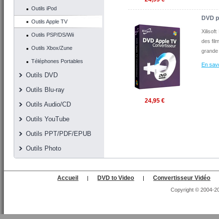
Outils iPod
DVD p
Outils Apple TV
Xilisof
Outils PSP/DS/Wii
des fi
Outils Xbox/Zune
grande 
Téléphones Portables
En savo
Outils DVD
Outils Blu-ray
24,95 €
Outils Audio/CD
Outils YouTube
Outils PPT/PDF/EPUB
Outils Photo
Accueil
DVD to Video
Convertisseur Vidéo
|
|
Copyright © 2004-202