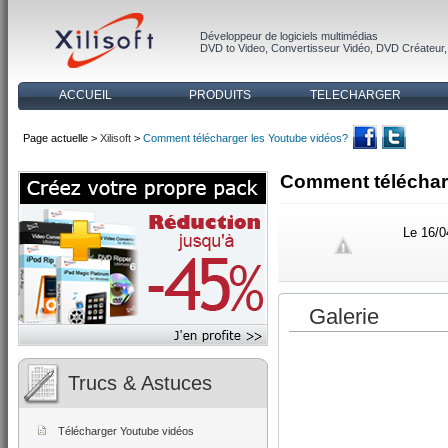
Développeur de logiciels multimédias
DVD to Video
,
Convertisseur Vidéo
,
DVD Créateur
ACCUEIL
PRODUITS
TELECHARGER
Page actuelle >
Xilisoft
>
Comment télécharger les Youtube vidéos?
Comment téléchar
Le 16/0
Galerie
Trucs & Astuces
Télécharger Youtube vidéos