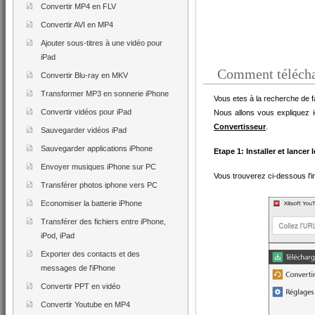
Convertir MP4 en FLV
Convertir AVI en MP4
Ajouter sous-titres à une vidéo pour
iPad
Comment télécha
Convertir Blu-ray en MKV
Transformer MP3 en sonnerie iPhone
Vous etes à la recherche de 
Convertir vidéos pour iPad
Nous allons vous expliquez ic
Convertisseur
.
Sauvegarder vidéos iPad
Sauvegarder applications iPhone
Etape 1: Installer et lance
Envoyer musiques iPhone sur PC
Vous trouverez ci-dessous l'i
Transférer photos iphone vers PC
Economiser la batterie iPhone
Transférer des fichiers entre iPhone,
iPod, iPad
Exporter des contacts et des
messages de l'iPhone
Convertir PPT en vidéo
Convertir Youtube en MP4