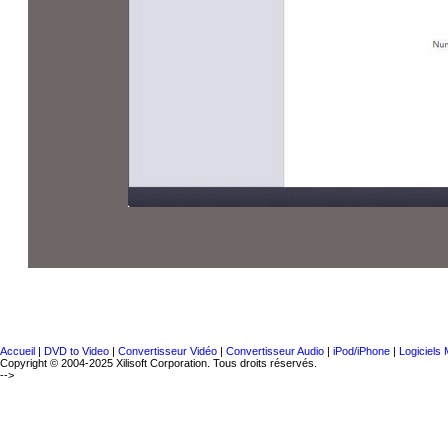
Accueil
|
DVD to Video
|
Convertisseur Vidéo
|
Convertisseur Audio
|
iPod/iPhone
|
Logiciels
Copyright © 2004-2025 Xilisoft Corporation. Tous droits réservés.
-->