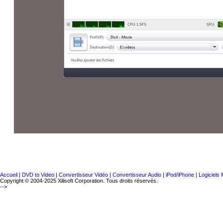
Accueil
|
DVD to Video
|
Convertisseur Vidéo
|
Convertisseur Audio
|
iPod/iPhone
|
Logiciels
Copyright © 2004-2025 Xilisoft Corporation. Tous droits réservés.
-->